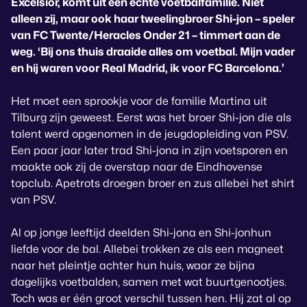
Excelsior, komt uit een echte voetbalfamilie. Niet
alleen zij, maar ook haar tweelingbroer Shi-jon – speler
van FC Twente/Heracles Onder 21 – timmert aan de
weg. ‘Bij ons thuis draaide alles om voetbal. Mijn vader
en hij waren voor Real Madrid, ik voor FC Barcelona.’
Het moet een sprookje voor de familie Martina uit
Tilburg zijn geweest. Eerst was het broer Shi-jon die als
talent werd opgenomen in de jeugdopleiding van PSV.
Een paar jaar later trad Shi-jona in zijn voetsporen en
maakte ook zij de overstap naar de Eindhovense
topclub. Apetrots droegen broer en zus allebei het shirt
van PSV.
Al op jonge leeftijd deelden Shi-jona en Shi-jonhun
liefde voor de bal. Allebei trokken ze als een magneet
naar het pleintje achter hun huis, waar ze bijna
dagelijks voetbalden, samen met wat buurtgenootjes.
Toch was er één groot verschil tussen hen. Hij zat al op