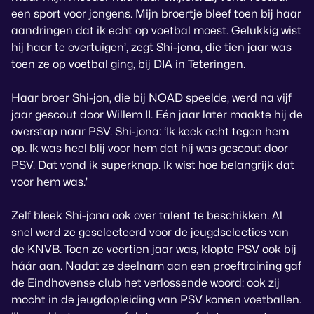
een sport voor jongens. Mijn broertje bleef toen bij haar
aandringen dat ik echt op voetbal moest. Gelukkig wist
hij haar te overtuigen’, zegt Shi-jona, die tien jaar was
toen ze op voetbal ging, bij DIA in Teteringen.
Haar broer Shi-jon, die bij NOAD speelde, werd na vijf
jaar gescout door Willem II. Eén jaar later maakte hij de
overstap naar PSV. Shi-jona: ‘Ik keek echt tegen hem
op. Ik was heel blij voor hem dat hij was gescout door
PSV. Dat vond ik superknap. Ik wist hoe belangrijk dat
voor hem was.’
Zelf bleek Shi-jona ook over talent te beschikken. Al
snel werd ze geselecteerd voor de jeugdselecties van
de KNVB. Toen ze veertien jaar was, klopte PSV ook bij
háár aan. Nadat ze deelnam aan een proeftraining gaf
de Eindhovense club het verlossende woord: ook zij
mocht in de jeugdopleiding van PSV komen voetballen.