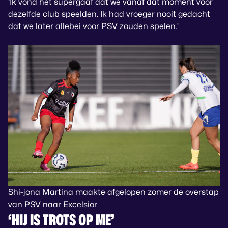
‘Ik vond het supergaaf dat we vanaf dat moment voor
dezelfde club speelden. Ik had vroeger nooit gedacht
dat we later allebei voor PSV zouden spelen.’
Shi-jona Martina maakte afgelopen zomer de overstap
van PSV naar Excelsior
‘HIJ IS TROTS OP ME’