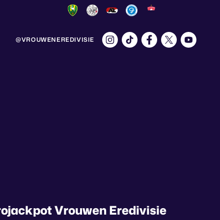
@VROUWENEREDIVISIE
rojackpot Vrouwen Eredivisie