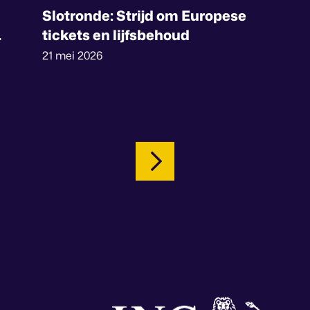
Slotronde: Strijd om Europese
tickets en lijfsbehoud
21 mei 2026