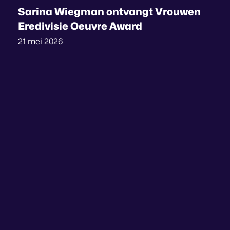
Sarina Wiegman ontvangt Vrouwen
Eredivisie Oeuvre Award
21 mei 2026