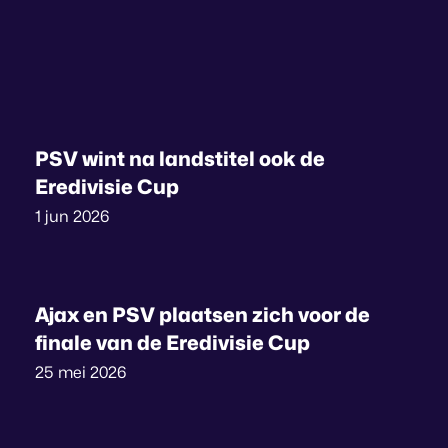
PSV wint na landstitel ook de
Eredivisie Cup
1 jun 2026
Ajax en PSV plaatsen zich voor de
finale van de Eredivisie Cup
25 mei 2026