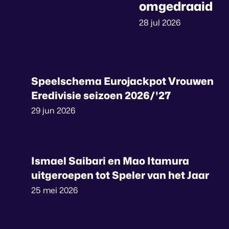
omgedraaid
28 jul 2026
Speelschema Eurojackpot Vrouwen
Eredivisie seizoen 2026/'27
29 jun 2026
Ismael Saibari en Mao Itamura
uitgeroepen tot Speler van het Jaar
25 mei 2026