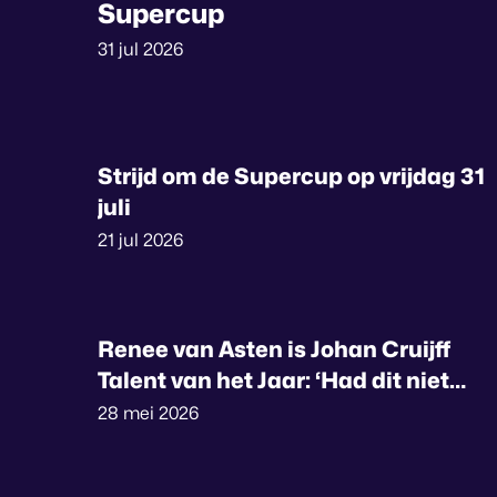
Supercup
31 jul 2026
Strijd om de Supercup op vrijdag 31
juli
21 jul 2026
Renee van Asten is Johan Cruijff
Talent van het Jaar: ‘Had dit niet
durven dromen’
28 mei 2026