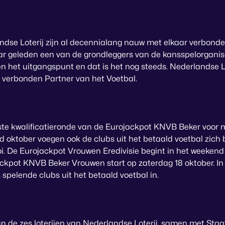
dse Loterij zijn al decennialang nauw met elkaar verbond
ar geleden een van de grondleggers van de kansspelorganisat
en het uitgangspunt en dat is het nog steeds. Nederlandse L
 verbonden Partner van het Voetbal.
ste kwalificatieronde van de Eurojackpot KNVB Beker voor 
d oktober voegen ook de clubs uit het betaald voetbal zich 
i. De Eurojackpot Vrouwen Eredivisie begint in het weekend
ckpot KNVB Beker Vrouwen start op zaterdag 18 oktober. In 
spelende clubs uit het betaald voetbal in.
n de zes loterijen van Nederlandse Loterij, samen met Staats