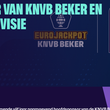
VAN KNVB BEKER EN
VISIE
omende vijf jaar naamgevend hoofdsponsor van de KNVB 