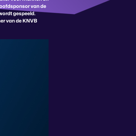
hoofdsponsor van de
 wordt gespeeld.
tner van de KNVB