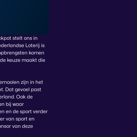
pot stelt ons in
derlandse Loterij is
 opbrengsten komen
rde keuze maakt die
ernooien zijn in het
t. Dat gevoel past
derland. Ook de
an bij waar
en en de sport verder
ger van sport en
onsor van deze