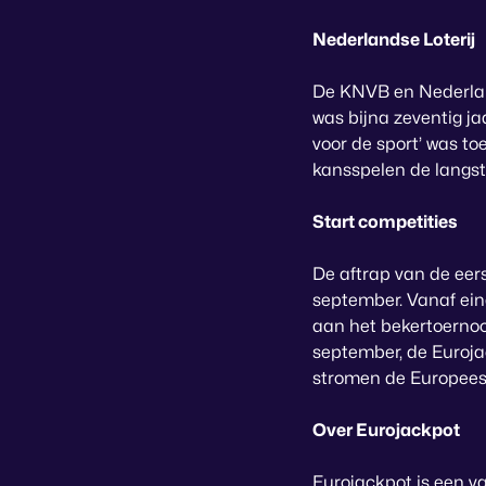
Nederlandse Loterij
De KNVB en Nederlan
was bijna zeventig ja
voor de sport’ was to
kansspelen de langst
Start competities
De aftrap van de eer
september. Vanaf ein
aan het bekertoernoo
september, de Euroja
stromen de Europees 
Over Eurojackpot
Eurojackpot is een va