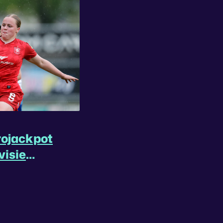
rojackpot
visie