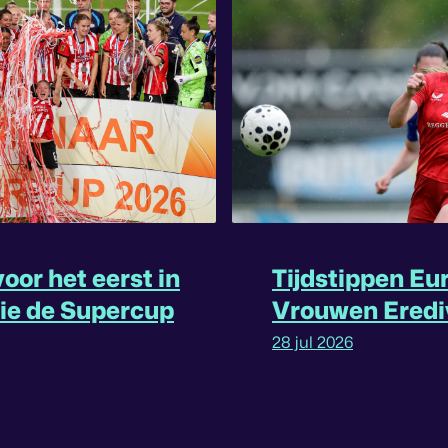
oor het eerst in
Tijdstippen Eu
rie de Supercup
Vrouwen Eredi
omgedraaid
28 jul 2026