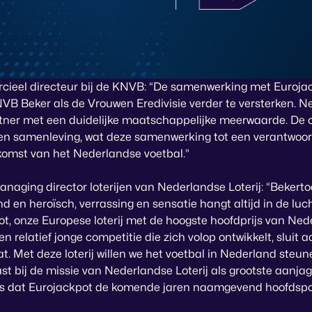
ieel directeur bij de KNVB: “De samenwerking met Eurojack
B Beker als de Vrouwen Eredivisie verder te versterken. Ne
tner met een duidelijke maatschappelijke meerwaarde. De
 en samenleving, wat deze samenwerking tot een verantwoo
komst van het Nederlandse voetbal.”
anaging director loterijen van Nederlandse Loterij: “Bekerto
en heroïsch, verrassing en sensatie hangt altijd in de luch
ot, onze Europese loterij met de hoogste hoofdprijs van Ne
n relatief jonge competitie die zich volop ontwikkelt, sluit a
t. Met deze loterij willen we het voetbal in Nederland steun
st bij de missie van Nederlandse Loterij als grootste aanja
ots dat Eurojackpot de komende jaren naamgevend hoofdsp