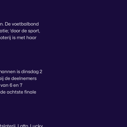
en. De voetbalbond
ie; ‘door de sport,
oterij is met haar
mannen is dinsdag 2
bij de deelnemers
 van 6 en 7
de achtste finale
loterij, Lotto, Lucky