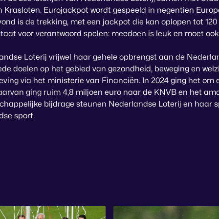
n Krasloten. Eurojackpot wordt gespeeld in negentien Europ
ond is de trekking, met een jackpot die kan oplopen tot 120 
taat voor verantwoord spelen: meedoen is leuk en moet ook 
landse Loterij vrijwel haar gehele opbrengst aan de Nederla
e doelen op het gebied van gezondheid, beweging en welzi
ing via het ministerie van Financiën. In 2024 ging het om
Daarvan ging ruim 4,8 miljoen euro naar de KNVB en het am
appelijke bijdrage steunen Nederlandse Loterij en haar sp
se sport.