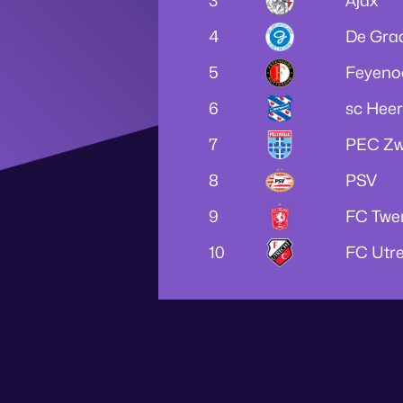
3
Ajax
4
De Gra
5
Feyeno
6
sc Hee
7
PEC Zw
8
PSV
9
FC Twe
10
FC Utr