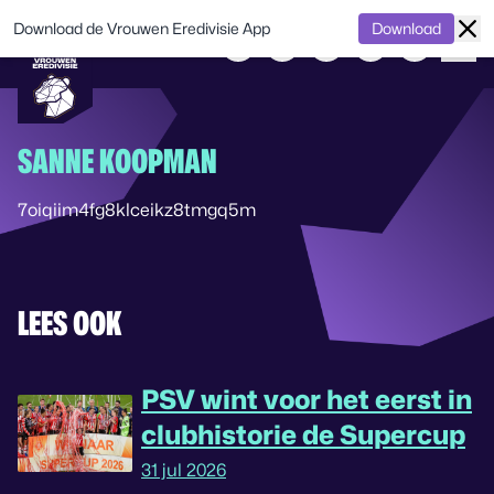
Download de Vrouwen Eredivisie App
Download
SANNE KOOPMAN
7oiqiim4fg8klceikz8tmgq5m
LEES OOK
PSV wint voor het eerst in
clubhistorie de Supercup
31 jul 2026