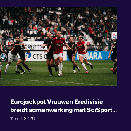
Eurojackpot Vrouwen Eredivisie
breidt samenwerking met SciSports
uit met competitiebreed video en
11 mrt 2026
data-ecosysteem