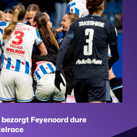
 bezorgt Feyenoord dure
telrace