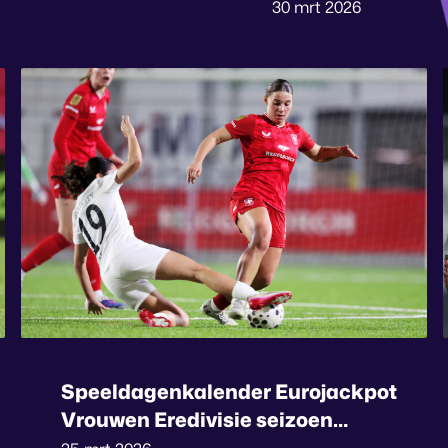
30 mrt 2026
Speeldagenkalender Eurojackpot
Vrouwen Eredivisie seizoen
2026/’27 vastgesteld