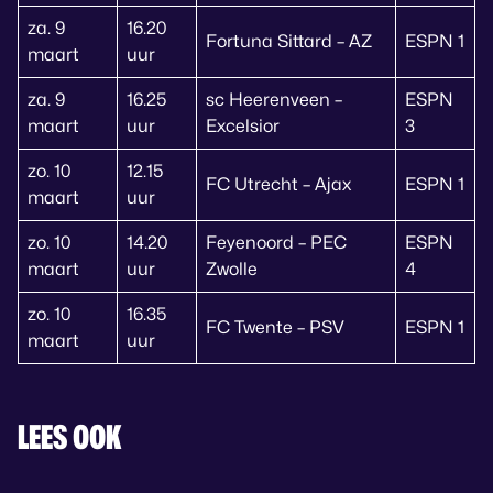
za. 9
16.20
Fortuna Sittard – AZ
ESPN 1
maart
uur
za. 9
16.25
sc Heerenveen –
ESPN
maart
uur
Excelsior
3
zo. 10
12.15
FC Utrecht – Ajax
ESPN 1
maart
uur
zo. 10
14.20
Feyenoord – PEC
ESPN
maart
uur
Zwolle
4
zo. 10
16.35
FC Twente – PSV
ESPN 1
maart
uur
LEES OOK