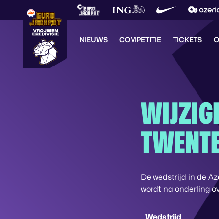
NIEUWS
COMPETITIE
TICKETS
O
WIJZIG
TWENTE
De wedstrijd in de A
wordt na onderling ov
Wedstrijd