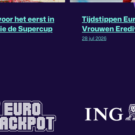
oor het eerst in
Tijdstippen Eu
rie de Supercup
Vrouwen Eredi
omgedraaid
28 jul 2026