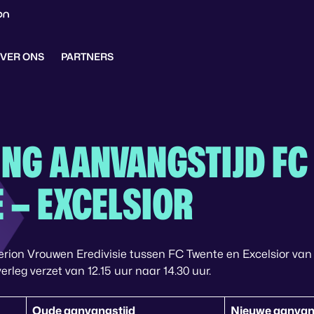
VER ONS
PARTNERS
ING AANVANGSTIJD FC
 – EXCELSIOR
zerion Vrouwen Eredivisie tussen FC Twente en Excelsior v
erleg verzet van 12.15 uur naar 14.30 uur.
Oude aanvangstijd
Nieuwe aanvan