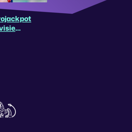
rojackpot
visie