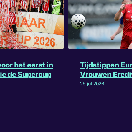
oor het eerst in
Tijdstippen Eu
rie de Supercup
Vrouwen Eredi
omgedraaid
28 jul 2026