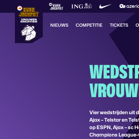
NIEUWS
COMPETITIE
TICKETS
O
WEDSTR
VROUWE
Vier wedstrijden uit
Ajax – Telstar en Te
op ESPN, Ajax – sc 
Champions League-ve