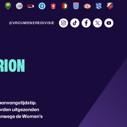
@VROUWENEREDIVISIE
RION
aanvangstijdstip.
worden uitgezonden
 vanwege de Women’s