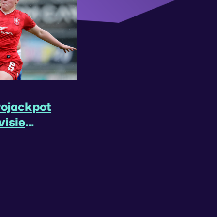
rojackpot
visie