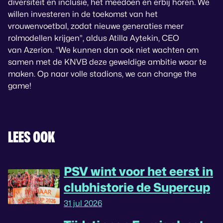
diversiteit en inclusie, het meedoen en erbij horen. We
willen investeren in de toekomst van het
vrouwenvoetbal, zodat nieuwe generaties meer
rolmodellen krijgen”, aldus Atilla Aytekin, CEO
van Azerion. “We kunnen dan ook niet wachten om
samen met de KNVB deze geweldige ambitie waar te
maken. Op naar volle stadions,
we can change the
game
!
LEES OOK
PSV wint voor het eerst in
clubhistorie de Supercup
31 jul 2026