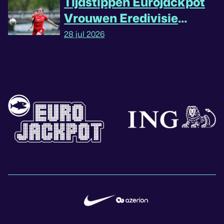
Tijdstippen Eurojackpot
Vrouwen Eredivisie
omgedraaid
28 jul 2026