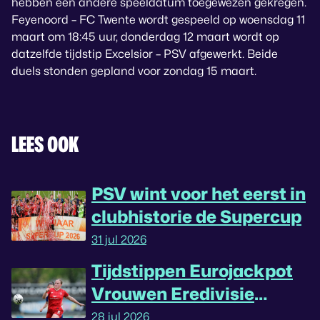
hebben een andere speeldatum toegewezen gekregen.
Feyenoord – FC Twente wordt gespeeld op woensdag 11
maart om 18:45 uur, donderdag 12 maart wordt op
datzelfde tijdstip Excelsior – PSV afgewerkt. Beide
duels stonden gepland voor zondag 15 maart.
LEES OOK
PSV wint voor het eerst in
clubhistorie de Supercup
31 jul 2026
Tijdstippen Eurojackpot
Vrouwen Eredivisie
omgedraaid
28 jul 2026