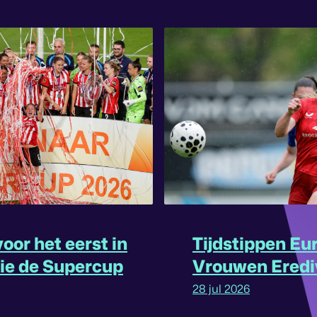
oor het eerst in
Tijdstippen Eu
rie de Supercup
Vrouwen Eredi
omgedraaid
28 jul 2026