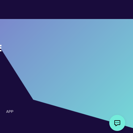
E
APP