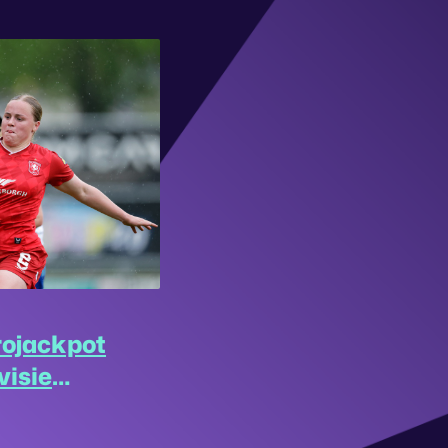
rojackpot
visie