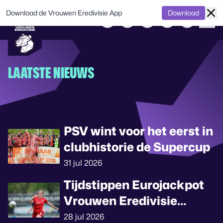
Download de Vrouwen Eredivisie App
Download
LAATSTE NIEUWS
PSV wint voor het eerst in
clubhistorie de Supercup
31 jul 2026
Tijdstippen Eurojackpot
Vrouwen Eredivisie
omgedraaid
28 jul 2026