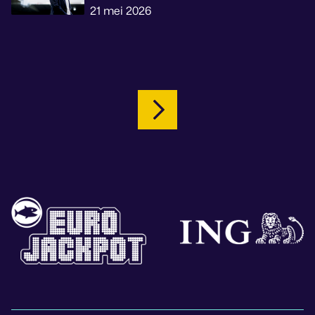
Award
21 mei 2026