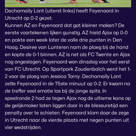
Dechamaily Lont (uiterst links) heeft Feyenoord in
Utrecht op 0-2 gezet.
Kunnen AZ en Feyenoord dat gat kleiner maken? De
eerste voortekenen lijken gunstig. AZ hield Ajax op 0-0
en pakte een week later de volle drie punten in Den
Haag. Desiree van Lunteren nam de ploeg bij de hand
en kopte de 0-1 binnen. AZ is net als FC Twente en Ajax
nog ongeslagen. Feyenoord won dinsdag voor het eerst
van FC Utrecht. Op Sportpark Zoudenbalch werd het 1-
2 voor de ploeg van Jessica Torny. Dechamaily Lont
zette Feyenoord in de 75ste minuut op 0-2. Er kwam na
de treffer veel emotie los bij de jonge spits. In
speelronde 2 had ze tegen Ajax nog de ultieme kans op
de gelijkmaker laten liggen door in de blessuretijd een
penalty over te schieten. Feyenoord klom door de zege
in Utrecht naar de vierde plaats met negen punten uit
vier wedstrijden.