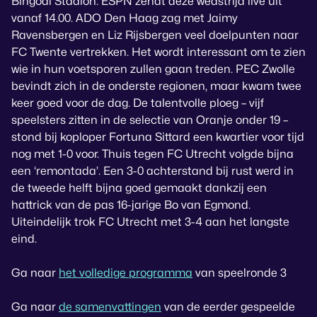
Bingoal Stadion. ESPN zendt deze wedstrijd live uit
vanaf 14.00. ADO Den Haag zag met Jaimy
Ravensbergen en Liz Rijsbergen veel doelpunten naar
FC Twente vertrekken. Het wordt interessant om te zien
wie in hun voetsporen zullen gaan treden. PEC Zwolle
bevindt zich in de onderste regionen, maar kwam twee
keer goed voor de dag. De talentvolle ploeg – vijf
speelsters zitten in de selectie van Oranje onder 19 –
stond bij koploper Fortuna Sittard een kwartier voor tijd
nog met 1-0 voor. Thuis tegen FC Utrecht volgde bijna
een ‘remontada’. Een 3-0 achterstand bij rust werd in
de tweede helft bijna goed gemaakt dankzij een
hattrick van de pas 16-jarige Bo van Egmond.
Uiteindelijk trok FC Utrecht met 3-4 aan het langste
eind.
Ga naar
het volledige programma
van speelronde 3
Ga naar
de samenvattingen
van de eerder gespeelde