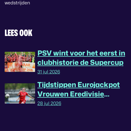
wedstrijden
LEES OOK
PSV wint voor het eerst in
clubhistorie de Supercup
31 jul 2026
Tijdstippen Eurojackpot
Vrouwen Eredivisie
omgedraaid
28 jul 2026