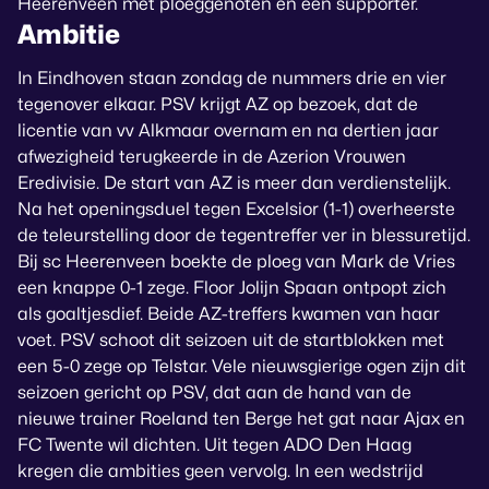
Heerenveen met ploeggenoten en een supporter.
Ambitie
In Eindhoven staan zondag de nummers drie en vier
tegenover elkaar. PSV krijgt AZ op bezoek, dat de
licentie van vv Alkmaar overnam en na dertien jaar
afwezigheid terugkeerde in de Azerion Vrouwen
Eredivisie. De start van AZ is meer dan verdienstelijk.
Na het openingsduel tegen Excelsior (1-1) overheerste
de teleurstelling door de tegentreffer ver in blessuretijd.
Bij sc Heerenveen boekte de ploeg van Mark de Vries
een knappe 0-1 zege. Floor Jolijn Spaan ontpopt zich
als goaltjesdief. Beide AZ-treffers kwamen van haar
voet. PSV schoot dit seizoen uit de startblokken met
een 5-0 zege op Telstar. Vele nieuwsgierige ogen zijn dit
seizoen gericht op PSV, dat aan de hand van de
nieuwe trainer Roeland ten Berge het gat naar Ajax en
FC Twente wil dichten. Uit tegen ADO Den Haag
kregen die ambities geen vervolg. In een wedstrijd