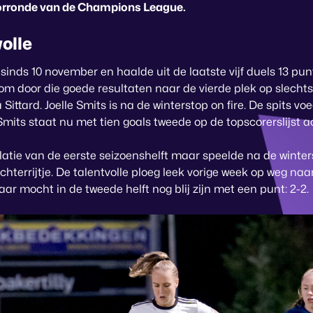
oorronde van de Champions League.
olle
sinds 10 november en haalde uit de laatste vijf duels 13 pu
om door die goede resultaten naar de vierde plek op slecht
ittard. Joelle Smits is na de winterstop on fire. De spits v
Smits staat nu met tien goals tweede op de topscorerslijst a
latie van de eerste seizoenshelft maar speelde na de winters
echterrijtje. De talentvolle ploeg leek vorige week op weg na
r mocht in de tweede helft nog blij zijn met een punt: 2-2.