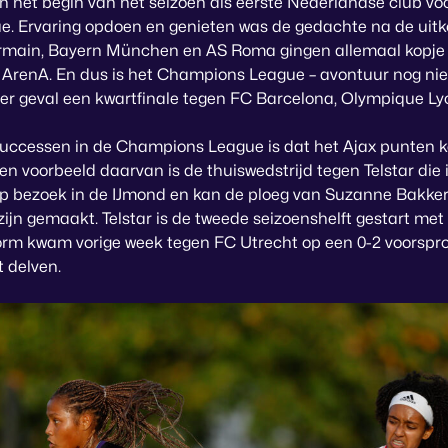
an het begin van het seizoen als eerste Nederlandse club vo
 Ervaring opdoen en genieten was de gedachte na de uitko
rmain, Bayern München en AS Roma gingen allemaal kopje 
f ArenA. En dus is het Champions League – avontuur nog niet
der geval een kwartfinale tegen FC Barcelona, Olympique Ly
successen in de Champions League is dat het Ajax punten ko
en voorbeeld daarvan is de thuiswedstrijd tegen Telstar die i
p bezoek in de IJmond en kan de ploeg van Suzanne Bakker 
ijn gemaakt. Telstar is de tweede seizoenshelft gestart me
orm kwam vorige week tegen FC Utrecht op een 0-2 voorsp
t delven.