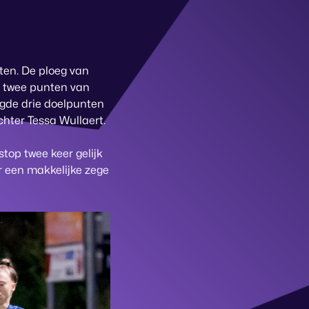
nten. De ploeg van
s twee punten van
oegde drie doelpunten
chter Tessa Wullaert.
top twee keer gelijk
ar een makkelijke zege