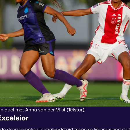
in duel met Anna van der Vlist (Telstar).
xcelsior
 de doordeweekse inhaalwedstrijd tegen sc Heerenveen de fo