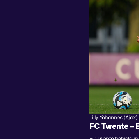
Lilly Yohannes (Ajax) 
FC Twente – E
FC Twente behield in