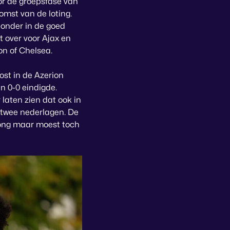
or de groepsfase van
mst van de loting.
onder in de goed
 over voor Ajax en
on of Chelsea.
st in de Azerion
n 0-0 eindigde.
laten zien dat ook in
t twee nederlagen. De
rong maar moest toch