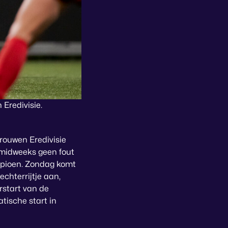
 Eredivisie.
Vrouwen Eredivisie
 midweeks geen fout
ampioen. Zondag komt
chterrijtje aan,
erstart van de
tische start in