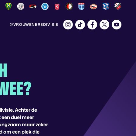
@VROUWENEREDIVISIE
CH
TWEE?
visie. Achter de
t een duel meer
 langzaam maar zeker
jd om een plek die