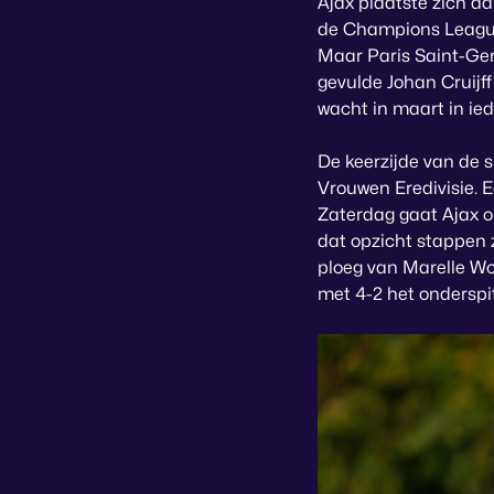
Ajax plaatste zich a
de Champions League.
Maar Paris Saint-Ge
gevulde Johan Cruijf
wacht in maart in ie
De keerzijde van de 
Vrouwen Eredivisie. E
Zaterdag gaat Ajax o
dat opzicht stappen z
ploeg van Marelle W
met 4-2 het onderspi