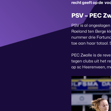
recht geeft op de v
PSV – PEC Zw
PSV is al ongeslagen 
Roeland ten Berge kl
nummer drie Fortuna S
toe aan haar totaal. 
PEC Zwolle is de reve
tegen clubs uit het r
op sc Heerenveen, maa