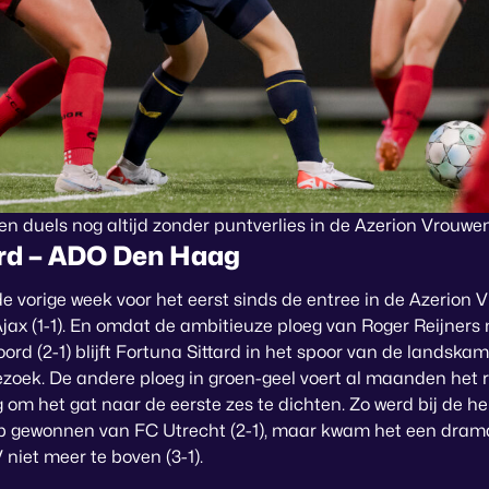
en duels nog altijd zonder puntverlies in de Azerion Vrouwen
ard – ADO Den Haag
e vorige week voor het eerst sinds de entree in de Azerion 
Ajax (1-1). En omdat de ambitieuze ploeg van Roger Reijners
rd (2-1) blijft Fortuna Sittard in het spoor van de landsk
ek. De andere ploeg in groen-geel voert al maanden het re
ig om het gat naar de eerste zes te dichten. Zo werd bij de h
p gewonnen van FC Utrecht (2-1), maar kwam het een drama
niet meer te boven (3-1).