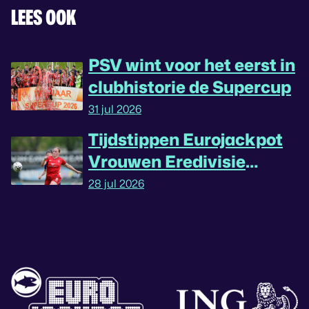
LEES OOK
PSV wint voor het eerst in
clubhistorie de Supercup
31 jul 2026
Tijdstippen Eurojackpot
Vrouwen Eredivisie
omgedraaid
28 jul 2026