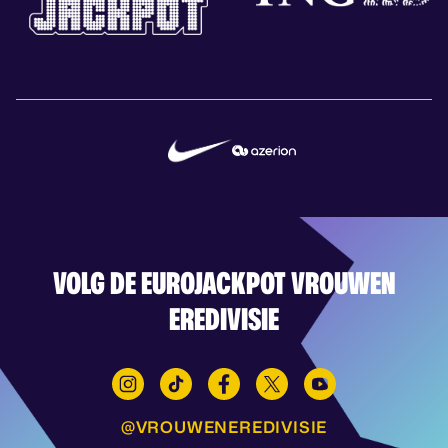
VOLG DE EUROJACKPOT VROUWEN
EREDIVISIE
@VROUWENEREDIVISIE