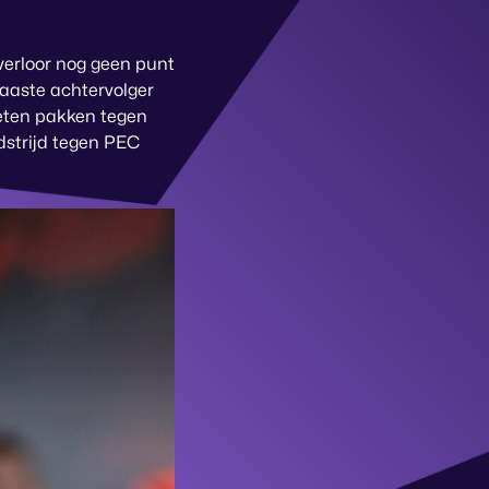
 verloor nog geen punt
naaste achtervolger
eten pakken tegen
dstrijd tegen PEC