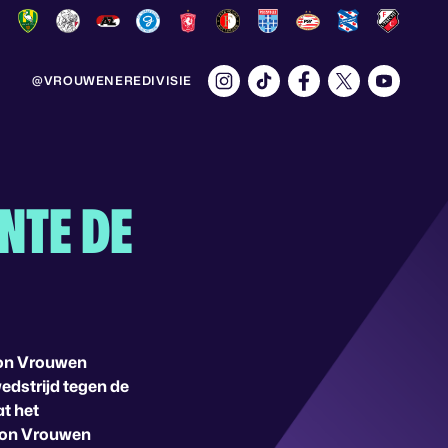
@VROUWENEREDIVISIE
NTE DE
rion Vrouwen
wedstrijd tegen de
at het
rion Vrouwen