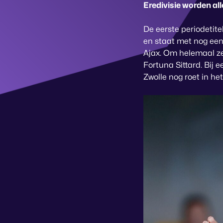
Eredivisie worden all
De eerste periodetite
en staat met nog een
Ajax. Om helemaal ze
Fortuna Sittard. Bij
Zwolle nog roet in he