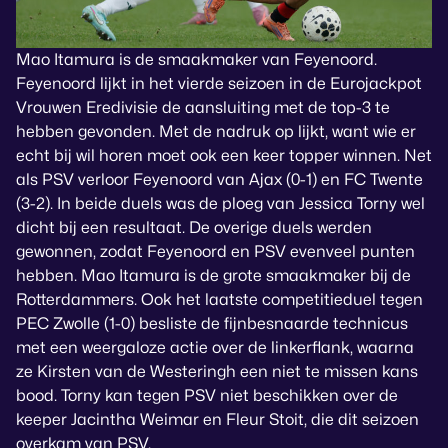
Mao Itamura is de smaakmaker van Feyenoord.
Feyenoord lijkt in het vierde seizoen in de Eurojackpot
Vrouwen Eredivisie de aansluiting met de top-3 te
hebben gevonden. Met de nadruk op lijkt, want wie er
echt bij wil horen moet ook een keer topper winnen. Net
als PSV verloor Feyenoord van Ajax (0-1) en FC Twente
(3-2). In beide duels was de ploeg van Jessica Torny wel
dicht bij een resultaat. De overige duels werden
gewonnen, zodat Feyenoord en PSV evenveel punten
hebben. Mao Itamura is de grote smaakmaker bij de
Rotterdammers. Ook het laatste competitieduel tegen
PEC Zwolle (1-0) besliste de fijnbesnaarde technicus
met een weergaloze actie over de linkerflank, waarna
ze Kirsten van de Westeringh een niet te missen kans
bood. Torny kan tegen PSV niet beschikken over de
keeper Jacintha Weimar en Fleur Stoit, die dit seizoen
overkam van PSV.