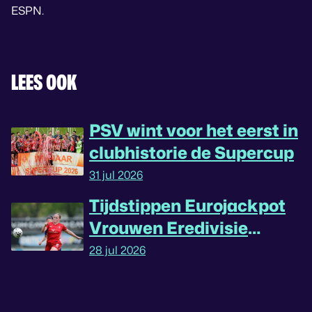
ESPN.
LEES OOK
PSV wint voor het eerst in
clubhistorie de Supercup
31 jul 2026
Tijdstippen Eurojackpot
Vrouwen Eredivisie
omgedraaid
28 jul 2026