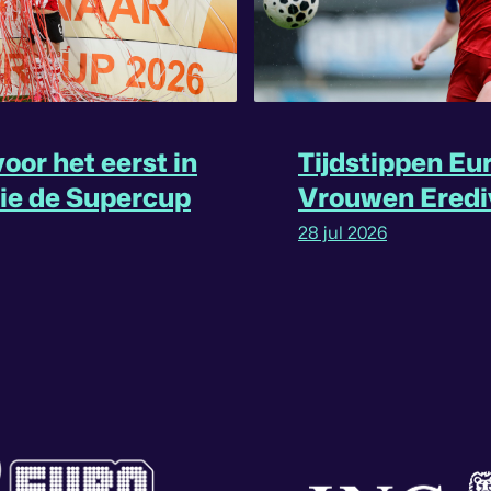
oor het eerst in
Tijdstippen Eu
rie de Supercup
Vrouwen Eredi
omgedraaid
28 jul 2026