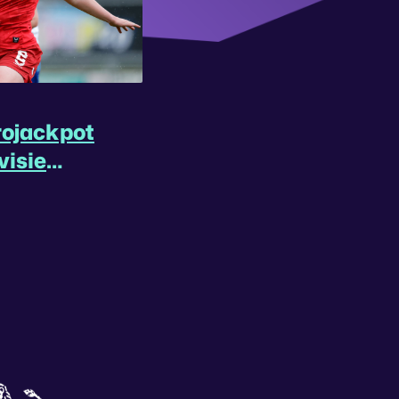
rojackpot
visie