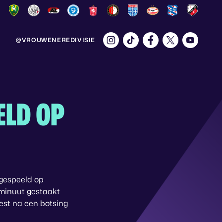
@VROUWENEREDIVISIE
ELD OP
tgespeeld op
e minuut gestaakt
oest na een botsing