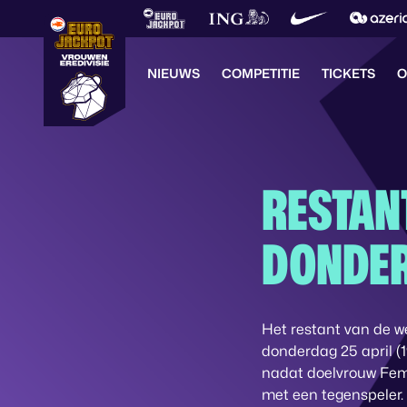
NIEUWS
COMPETITIE
TICKETS
O
RESTAN
DONDER
Het restant van de we
donderdag 25 april (1
nadat doelvrouw Femke
met een tegenspeler.