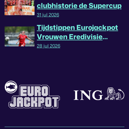
clubhistorie de Supercup
31 jul 2026
Tijdstippen Eurojackpot
Vrouwen Eredivisie
omgedraaid
28 jul 2026