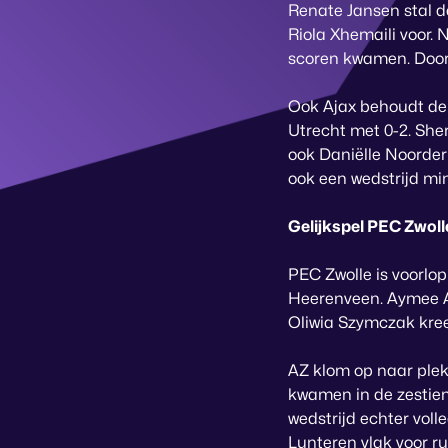
Renate Jansen stal de
Riola Xhemaili voor.
scoren kwamen. Door
Ook Ajax behoudt de 
Utrecht met 0-2. Sher
ook Daniëlle Noorde
ook een wedstrijd min
Gelijkspel PEC Zwoll
PEC Zwolle is voorlop
Heerenveen. Aymee Al
Oliwia Szymczak kre
AZ klom op naar plek
kwamen in de zestien
wedstrijd echter voll
Lunteren vlak voor ru