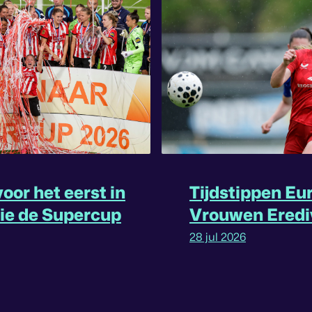
oor het eerst in
Tijdstippen Eu
rie de Supercup
Vrouwen Eredi
omgedraaid
28 jul 2026