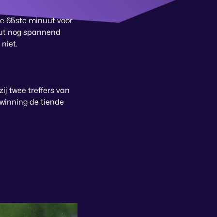
de 65ste minuut voor
uut nog spannend
niet.
j twee treffers van
winning de tiende