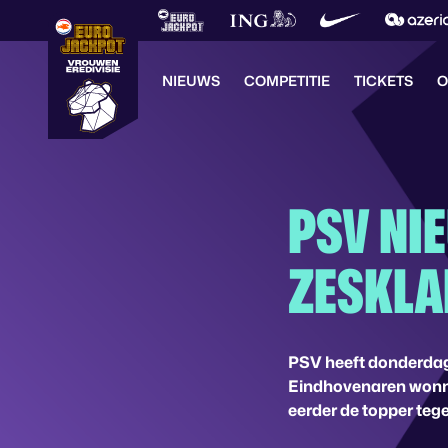
NIEUWS
COMPETITIE
TICKETS
O
PSV NI
ZESKLA
PSV heeft donderdag
Eindhovenaren wonne
eerder de topper teg