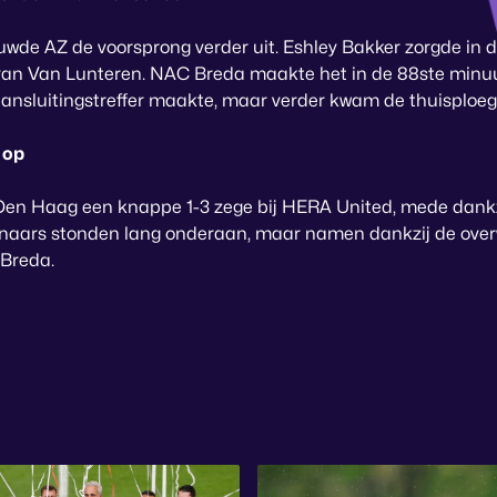
ouwde AZ de voorsprong verder uit. Eshley Bakker zorgde in 
 van Van Lunteren. NAC Breda maakte het in de 88ste min
aansluitingstreffer maakte, maar verder kwam de thuisploeg 
 op
Den Haag een knappe 1-3 zege bij HERA United, mede dankzi
enaars stonden lang onderaan, maar namen dankzij de over
 Breda.