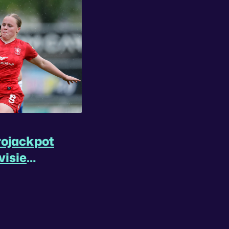
rojackpot
visie