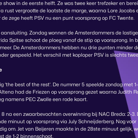
 show in de eerste helft. Ze was twee keer trefzeker en bere
 Na rust vergrootte de laatste de marge, waarna Lore Jacobs
 de zege heeft PSV nu een punt voorsprong op FC Twente.
aansluiting. Zondag wonnen de Amsterdammers de lastige u
ida Spitse schoot de ploeg vanaf de stip op voorsprong. In b
rmeer. De Amsterdammers hebben nu drie punten minder 
der gespeeld. Het verschil met koploper PSV is slechts twee
e
ig ‘the best of the rest’. De nummer 5 speelde zondag met 1-1
tena had de Friezen op voorsprong gezet waarna Judith Ro
eg namens PEC Zwolle een rode kaart.
 8 na een zwaarbevochten overwinning bij NAC Breda: 2-3.
de minuut op voorsprong via July Schneijderberg. Nog voor 
edig om. Jet van Beijeren maakte in de 28ste minuut gelijk,
st de 1-2 binnenschoot.