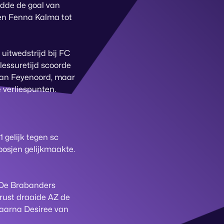
idde de goal van
 en Fenna Kalma tot
itwedstrijd bij FC
lessuretijd scoorde
dan Feyenoord, maar
 verliespunten.
 gelijk tegen sc
osjen gelijkmaakte.
 De Brabanders
rust draaide AZ de
 waarna Desiree van