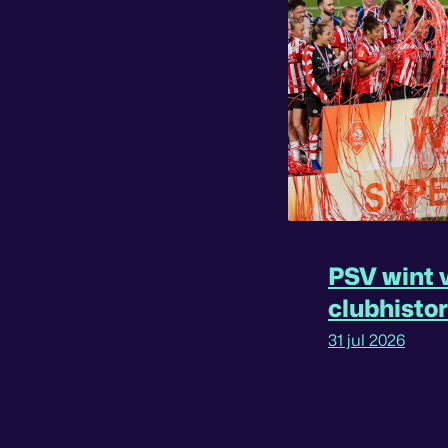
PSV wint v
clubhisto
31 jul 2026