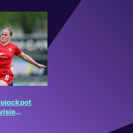
rojackpot
visie