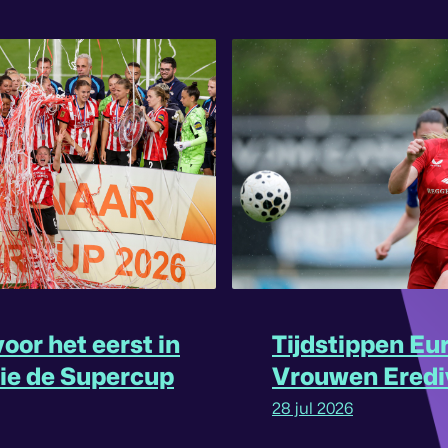
oor het eerst in
Tijdstippen Eu
rie de Supercup
Vrouwen Eredi
omgedraaid
28 jul 2026