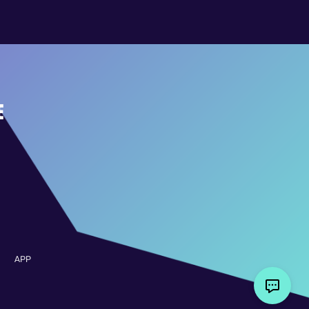
E
APP