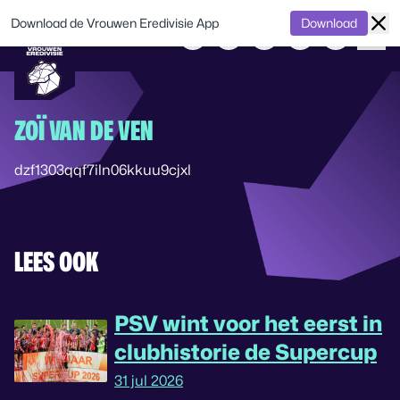
Download de Vrouwen Eredivisie App
Download
ZOÏ VAN DE VEN
dzf1303qqf7iln06kkuu9cjxl
LEES OOK
PSV wint voor het eerst in
clubhistorie de Supercup
31 jul 2026