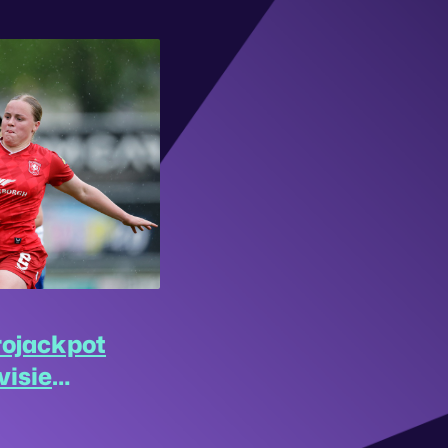
rojackpot
visie