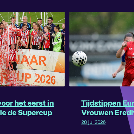
oor het eerst in
Tijdstippen Eu
rie de Supercup
Vrouwen Eredi
omgedraaid
28 jul 2026