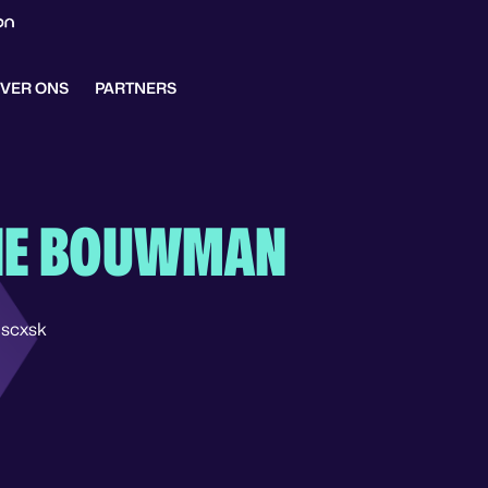
VER ONS
PARTNERS
NE BOUWMAN
dscxsk