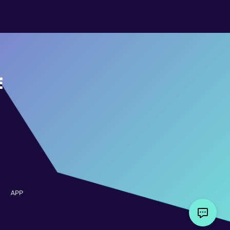
E
APP