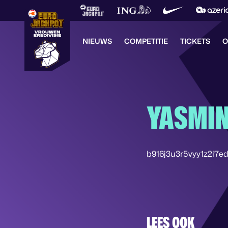
NIEUWS
COMPETITIE
TICKETS
O
YASMI
b916j3u3r5vyy1z2i7e
LEES OOK