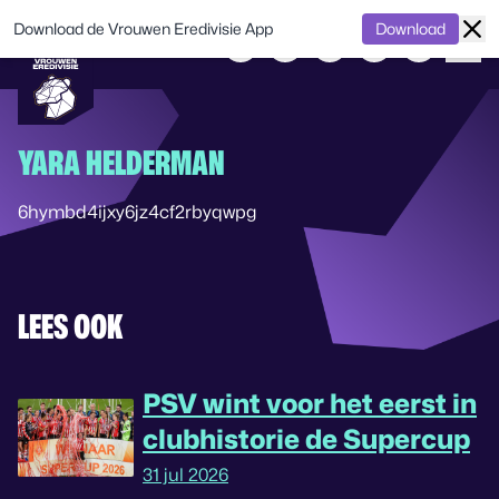
Download de Vrouwen Eredivisie App
Download
YARA HELDERMAN
6hymbd4ijxy6jz4cf2rbyqwpg
LEES OOK
PSV wint voor het eerst in
clubhistorie de Supercup
31 jul 2026