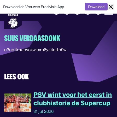
Download de Vrouwen Eredivisie App
Download
SUUS VERDAASDONK
a3ua4mupvoxwkxm6yz4crtn9w
LEES OOK
PSV wint voor het eerst in
clubhistorie de Supercup
31 jul 2026