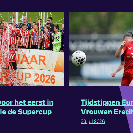
oor het eerst in
Tijdstippen Eu
rie de Supercup
Vrouwen Eredi
omgedraaid
28 jul 2026