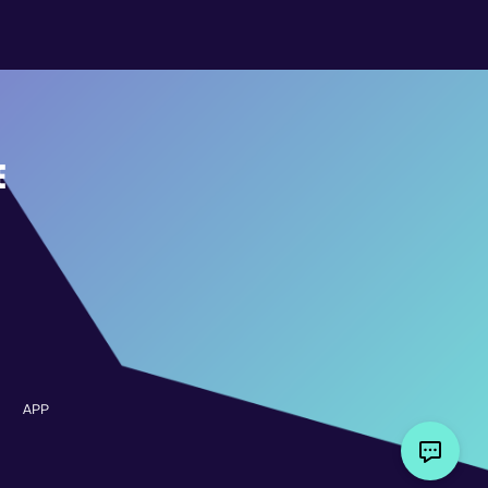
E
APP