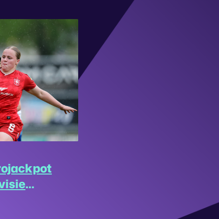
rojackpot
visie