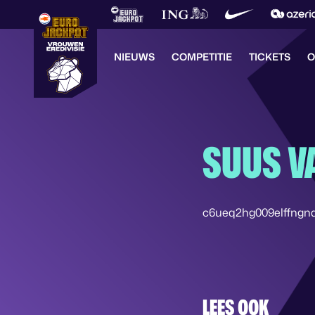
NIEUWS
COMPETITIE
TICKETS
O
SUUS V
c6ueq2hg009elffng
LEES OOK