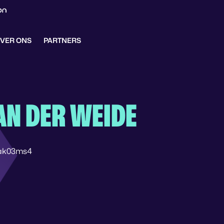
VER ONS
PARTNERS
AN DER WEIDE
nak03ms4