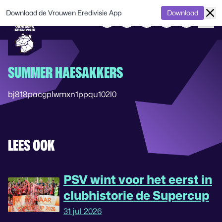
Download de Vrouwen Eredivisie App
Download
SUMMER HAESAKKERS
bj818pacgplwmxn1ppqu102l0
LEES OOK
PSV wint voor het eerst in
clubhistorie de Supercup
31 jul 2026