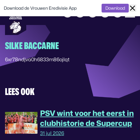
Download de Vrouwen Eredivisie App
Download
SILKE BACCARNE
6xr78ndjva0h6833m86ojlqt
LEES OOK
PSV wint voor het eerst in
clubhistorie de Supercup
31 jul 2026