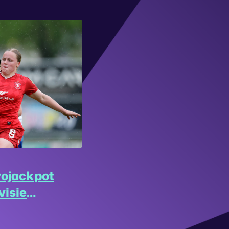
rojackpot
visie