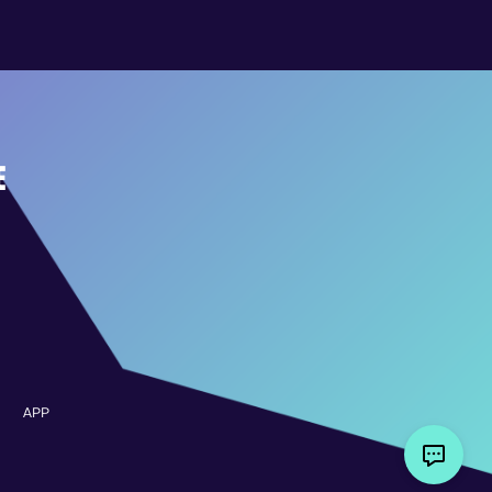
E
APP