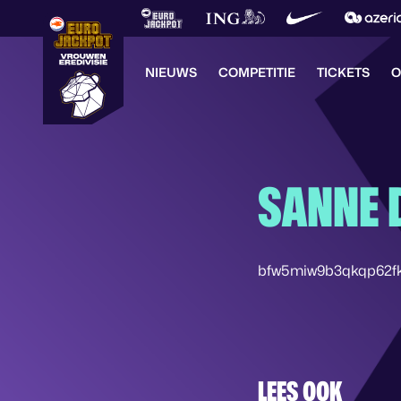
NIEUWS
COMPETITIE
TICKETS
O
SANNE 
bfw5miw9b3qkqp62f
LEES OOK