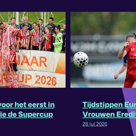
oor het eerst in
Tijdstippen Eu
rie de Supercup
Vrouwen Eredi
omgedraaid
28 jul 2026