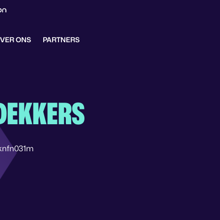
VER ONS
PARTNERS
DEKKERS
knfn031m