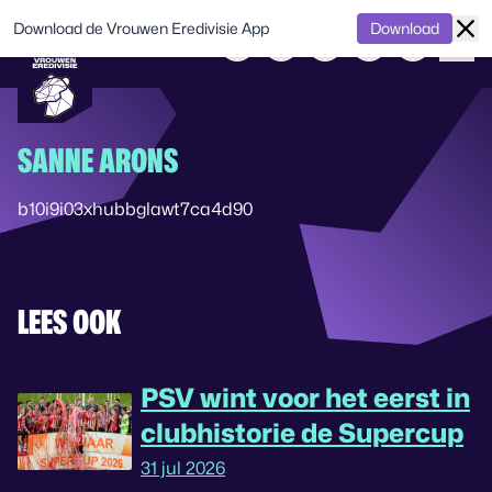
Download de Vrouwen Eredivisie App
Download
SANNE ARONS
b10i9i03xhubbglawt7ca4d90
LEES OOK
PSV wint voor het eerst in
clubhistorie de Supercup
31 jul 2026