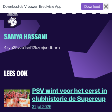
Download de Vrouwen Eredivisie App
Download
SAMYA HASSANI
4zyb25vza1snl12kzmjsndbhm
LEES OOK
PSV wint voor het eerst in
clubhistorie de Supercup
31 jul 2026