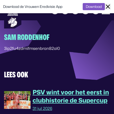
Download de Vrouwen Eredivisie App
Download
SAM RODDENHOF
3ip2fu4zdmifmsenbran82al0
LEES OOK
PSV wint voor het eerst in
clubhistorie de Supercup
31 jul 2026