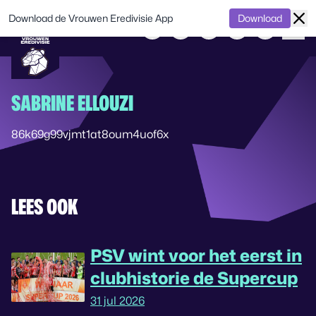
Download de Vrouwen Eredivisie App
Download
SABRINE ELLOUZI
86k69g99vjmt1at8oum4uof6x
LEES OOK
PSV wint voor het eerst in
clubhistorie de Supercup
31 jul 2026