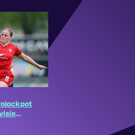
rojackpot
visie