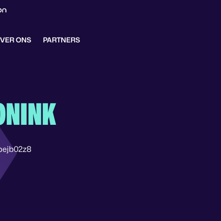
VER ONS
PARTNERS
ONINK
bejb02z8