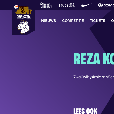
NIEUWS
COMPETITIE
TICKETS
O
REZA K
7wa0wihy4mlarno8e
LEES OOK