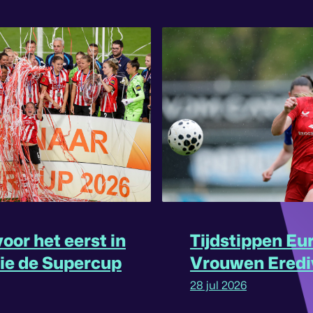
oor het eerst in
Tijdstippen Eu
rie de Supercup
Vrouwen Eredi
omgedraaid
28 jul 2026