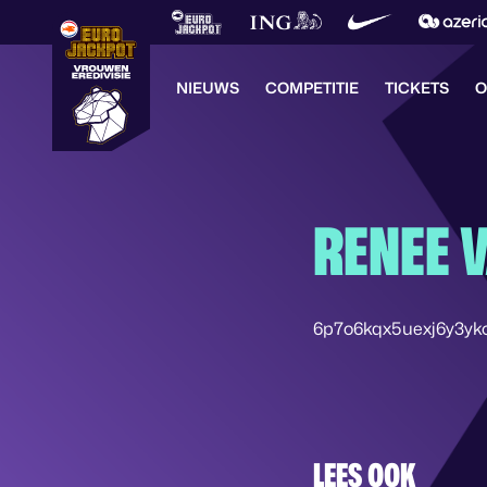
NIEUWS
COMPETITIE
TICKETS
O
RENEE 
6p7o6kqx5uexj6y3yk
LEES OOK