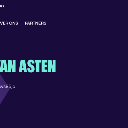
VER ONS
PARTNERS
VAN ASTEN
ovs85jo