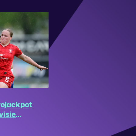
rojackpot
visie