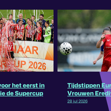
oor het eerst in
Tijdstippen Eu
rie de Supercup
Vrouwen Eredi
omgedraaid
28 jul 2026