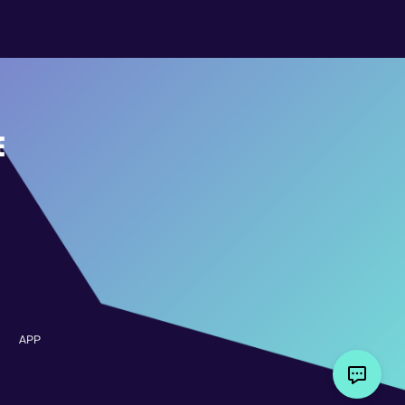
E
APP