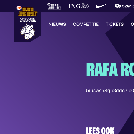
NIEUWS
COMPETITIE
TICKETS
O
RAFA R
5iuswsh8qp3ddc7ic0
LEES OOK