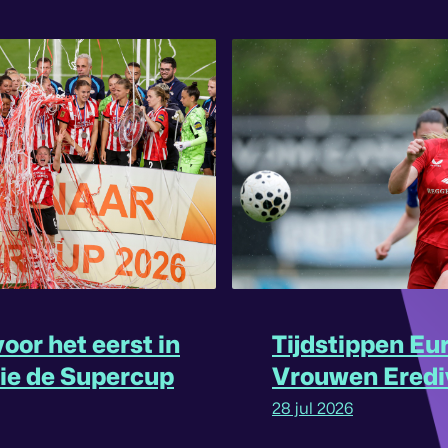
oor het eerst in
Tijdstippen Eu
rie de Supercup
Vrouwen Eredi
omgedraaid
28 jul 2026