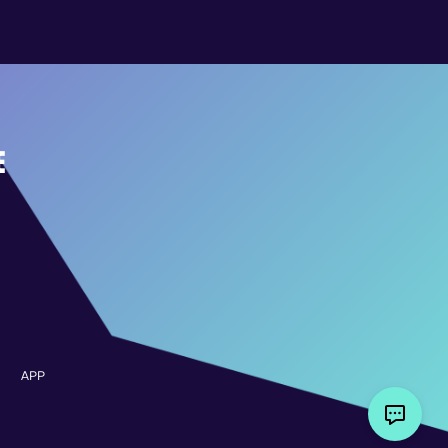
E
APP