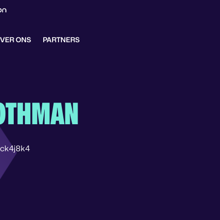
VER ONS
PARTNERS
OTHMAN
ck4j8k4