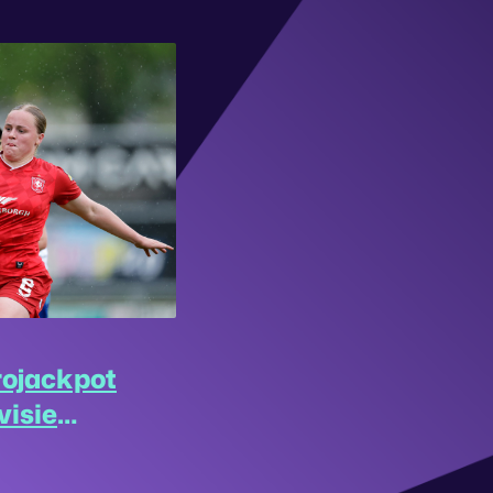
rojackpot
visie