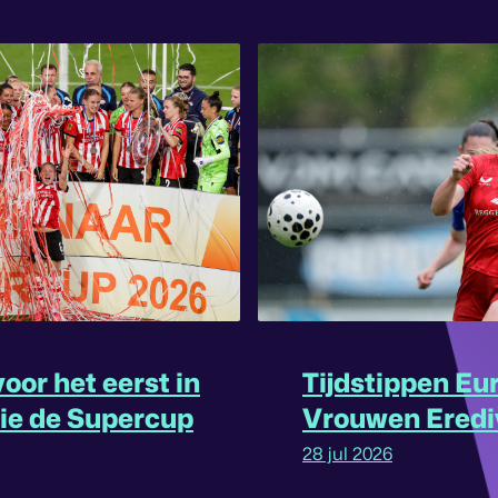
oor het eerst in
Tijdstippen Eu
rie de Supercup
Vrouwen Eredi
omgedraaid
28 jul 2026