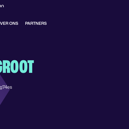
VER ONS
PARTNERS
GROOT
dg74es