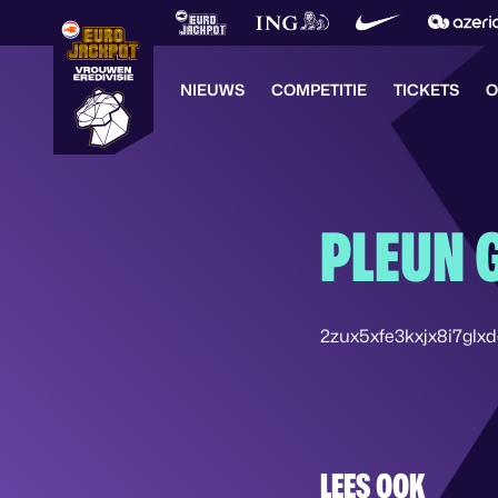
NIEUWS
COMPETITIE
TICKETS
O
PLEUN 
2zux5xfe3kxjx8i7glx
LEES OOK