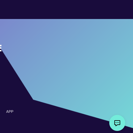
E
APP