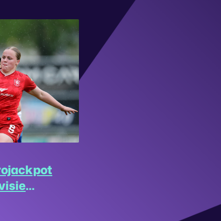
rojackpot
visie