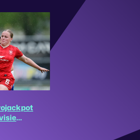
rojackpot
visie