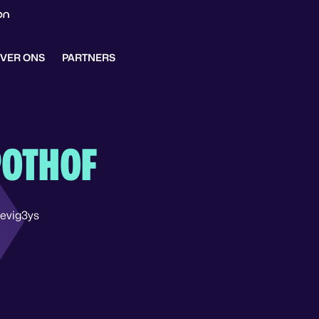
VER ONS
PARTNERS
POTHOF
evig3ys