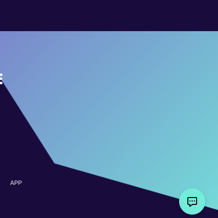
E
APP