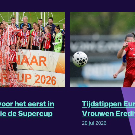
oor het eerst in
Tijdstippen Eu
rie de Supercup
Vrouwen Eredi
omgedraaid
28 jul 2026