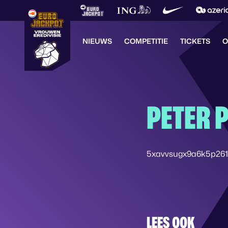
NIEUWS
COMPETITIE
TICKETS
O
PETER 
5xavvsugx9a6k5p261
LEES OOK