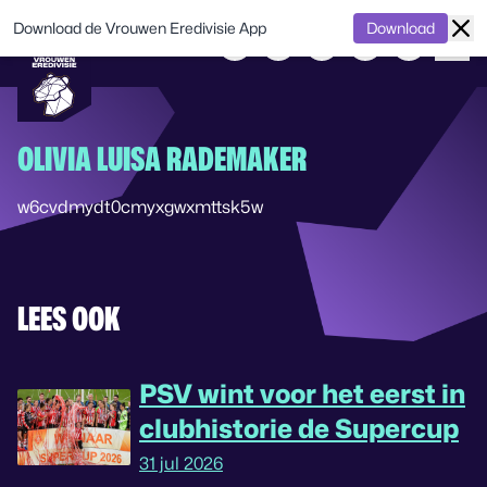
Download de Vrouwen Eredivisie App
Download
OLIVIA LUISA RADEMAKER
w6cvdmydt0cmyxgwxmttsk5w
LEES OOK
PSV wint voor het eerst in
clubhistorie de Supercup
31 jul 2026