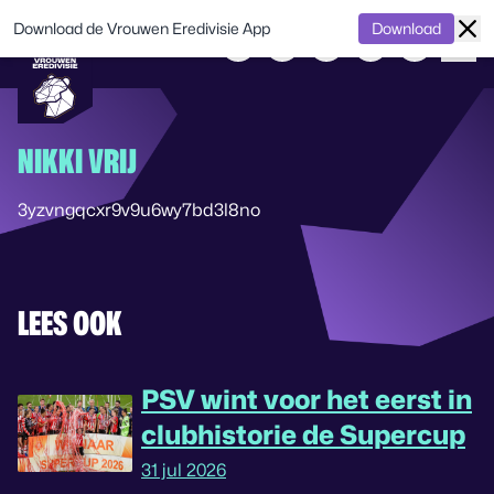
Download de Vrouwen Eredivisie App
Download
NIKKI VRIJ
3yzvngqcxr9v9u6wy7bd3l8no
LEES OOK
PSV wint voor het eerst in
clubhistorie de Supercup
31 jul 2026