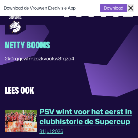
Download de Vrouwen Eredivisie App
Download
NETTY BOOMS
2k0rqgewfmzozkvoakw8fqzo4
LEES OOK
PSV wint voor het eerst in
clubhistorie de Supercup
31 jul 2026