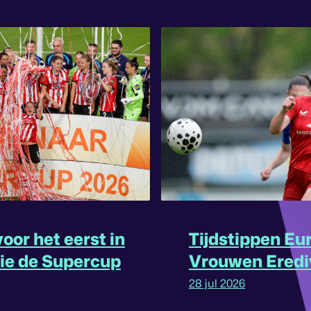
oor het eerst in
Tijdstippen Eu
rie de Supercup
Vrouwen Eredi
omgedraaid
28 jul 2026