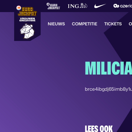
NIEUWS
COMPETITIE
TICKETS
O
MILICIA
brce4ibgdj65imb8y1
LEES OOK