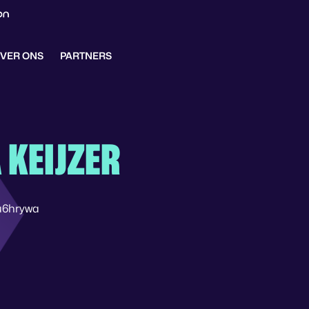
VER ONS
PARTNERS
 KEIJZER
u6hrywa