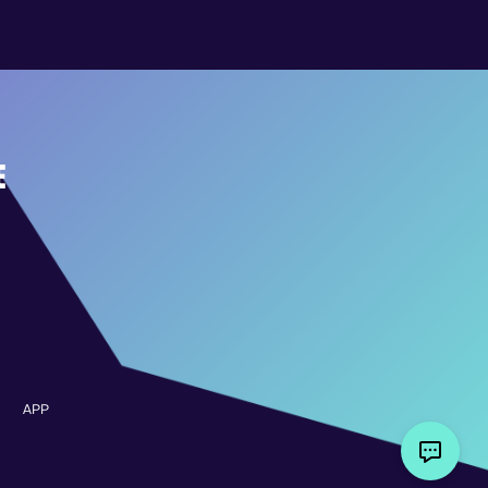
E
APP