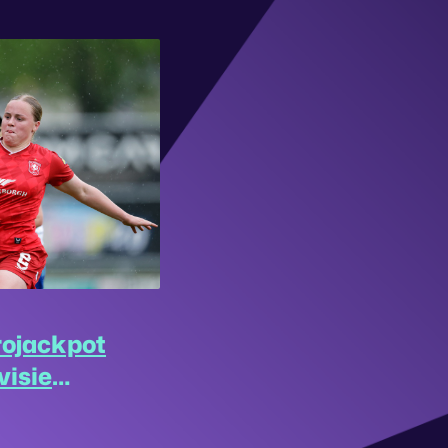
rojackpot
visie