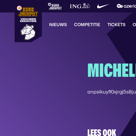
NIEUWS
COMPETITIE
TICKETS
O
MICHEL
anpsikuyfl0xjrgj5s8ju
LEES OOK