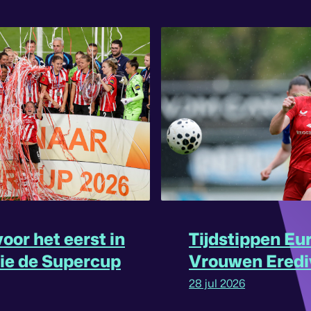
oor het eerst in
Tijdstippen Eu
rie de Supercup
Vrouwen Eredi
omgedraaid
28 jul 2026