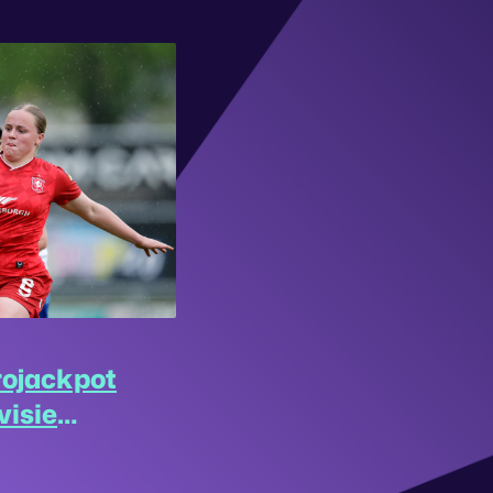
rojackpot
visie