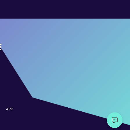
E
APP