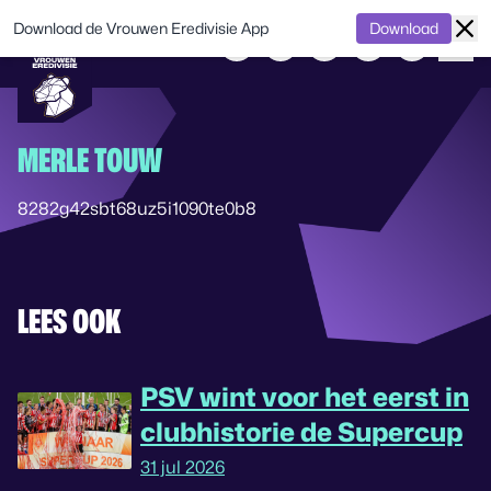
Download de Vrouwen Eredivisie App
Download
MERLE TOUW
8282g42sbt68uz5i1090te0b8
LEES OOK
PSV wint voor het eerst in
clubhistorie de Supercup
31 jul 2026