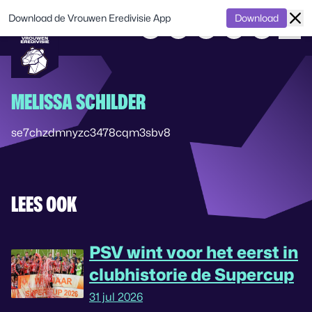
Download de Vrouwen Eredivisie App
Download
MELISSA SCHILDER
se7chzdmnyzc3478cqm3sbv8
LEES OOK
PSV wint voor het eerst in
clubhistorie de Supercup
31 jul 2026