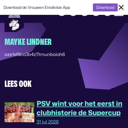
Download de Vrouwen Eredivisie App
Download
MAYKE LINDNER
aze1sf9co3b4z7lrnunbaioh6
LEES OOK
PSV wint voor het eerst in
clubhistorie de Supercup
31 jul 2026