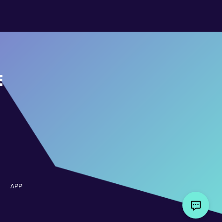
E
APP