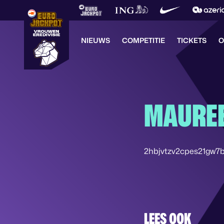
NIEUWS
COMPETITIE
TICKETS
O
MAUREE
2hbjvtzv2cpes21gw7b
LEES OOK