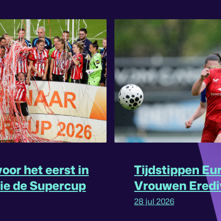
oor het eerst in
Tijdstippen Eu
rie de Supercup
Vrouwen Eredi
omgedraaid
28 jul 2026