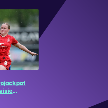
rojackpot
visie